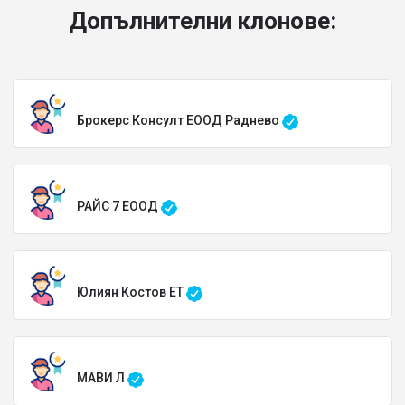
Допълнителни клонове:
Брокерс Консулт ЕООД Раднево
РАЙС 7 ЕООД
Юлиян Костов ЕТ
МАВИ Л