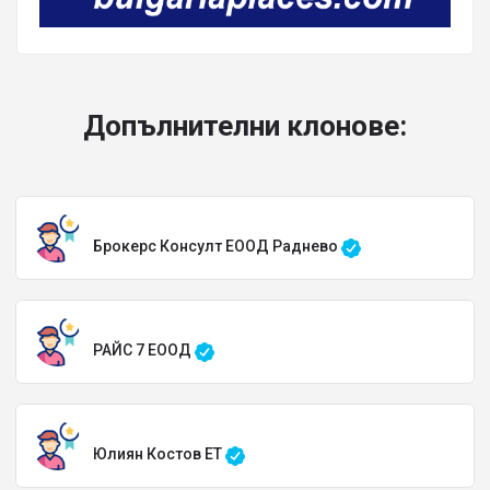
Допълнителни клонове:
Брокерс Консулт ЕООД Раднево
РАЙС 7 ЕООД
Юлиян Костов ЕТ