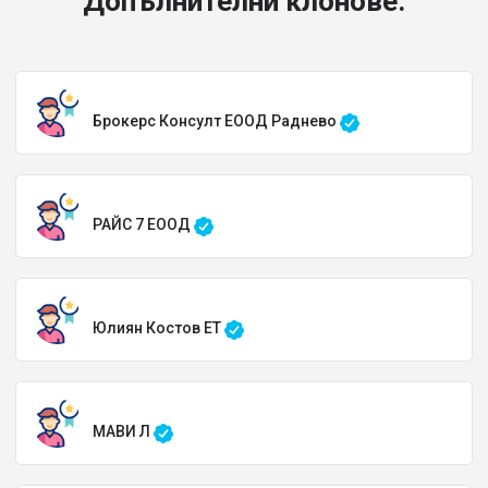
Допълнителни клонове:
Брокерс Консулт ЕООД Раднево
РАЙС 7 ЕООД
Юлиян Костов ЕТ
МАВИ Л