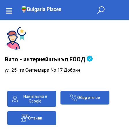
Вито - интернейшънъл ЕООД
ул. 25- ти Септември No 17 Добрич
Навигация в
Обадете се
Google
Отзиви