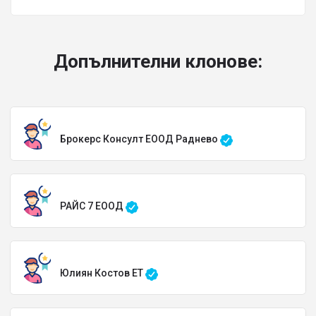
Допълнителни клонове:
Брокерс Консулт ЕООД Раднево
РАЙС 7 ЕООД
Юлиян Костов ЕТ