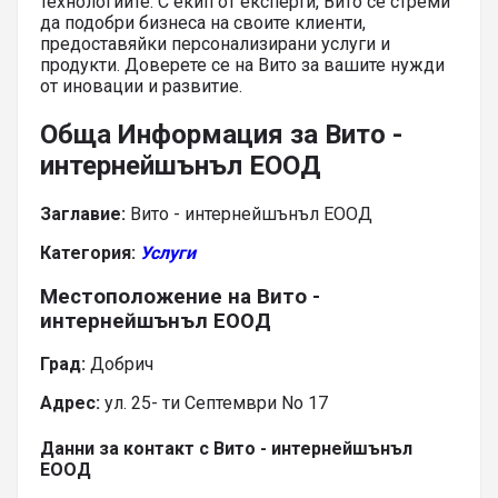
технологиите. С екип от експерти, Вито се стреми
да подобри бизнеса на своите клиенти,
предоставяйки персонализирани услуги и
продукти. Доверете се на Вито за вашите нужди
от иновации и развитие.
Обща Информация за Вито -
интернейшънъл ЕООД
Заглавие:
Вито - интернейшънъл ЕООД
Категория:
Услуги
Местоположение на Вито -
интернейшънъл ЕООД
Град:
Добрич
Адрес:
ул. 25- ти Септември No 17
Данни за контакт с Вито - интернейшънъл
ЕООД