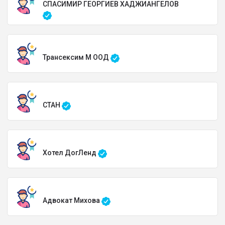
СПАСИМИР ГЕОРГИЕВ ХАДЖИАНГЕЛОВ
Трансексим М ООД
СТАН
Хотел ДогЛенд
Адвокат Михова