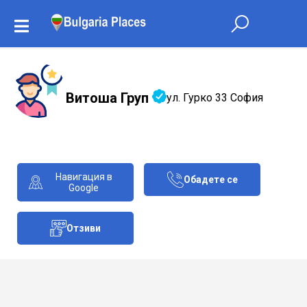
Витоша Груп
ул. Гурко 33 София
Навигация в
Обадете се
Google
Отзиви