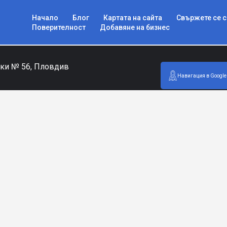
Начало
Блог
Картата на сайта
Свържете се с
Поверителност
Добавяне на бизнес
ски № 56, Пловдив
Навигация в Google