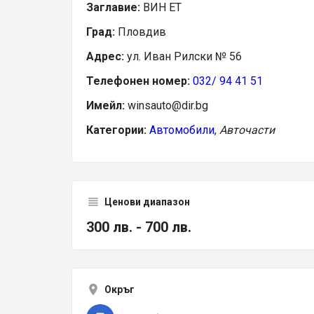
Заглавие:
ВИН ЕТ
Град:
Пловдив
Адрес:
ул. Иван Рилски № 56
Телефонен номер:
032/ 94 41 51
Имейл:
winsauto@dir.bg
Категории:
Автомобили
,
Авточасти
Ценови диапазон
300 лв. - 700 лв.
Окръг