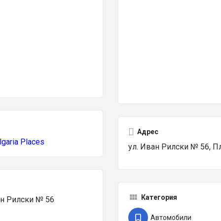
Адрес
lgaria Places
ул. Иван Рилски № 56, 
Категория
ан Рилски № 56
Автомобили