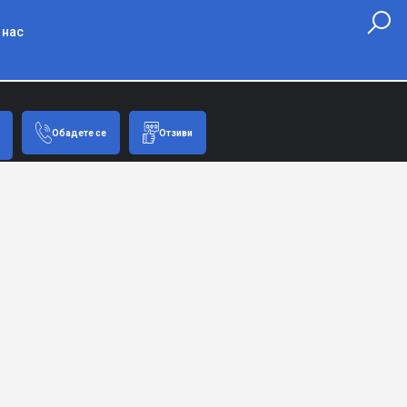
 нас
Обадете се
Отзиви