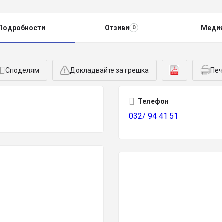
Подробности
Отзиви
Меди
0
Споделям
Докладвайте за грешка
Печ
Телефон
032/ 94 41 51