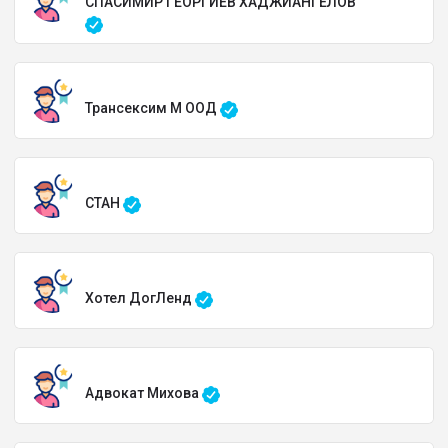
СПАСИМИР ГЕОРГИЕВ ХАДЖИАНГЕЛОВ
Трансексим М ООД
СТАН
Хотел ДогЛенд
Адвокат Михова