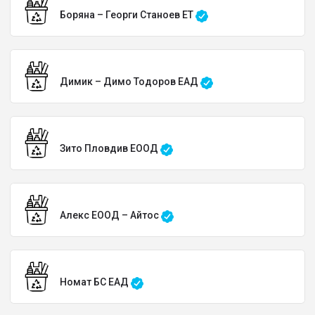
Боряна – Георги Станоев ЕТ
Димик – Димо Тодоров ЕАД
Зито Пловдив ЕООД
Алекс ЕООД – Айтос
Номат БС ЕАД