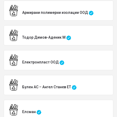
Армирани полимерни изолации ООД
Тодор Димов-Аденик М
Електронпласт ООД
Булен АС – Ангел Станев ЕТ
Елсман