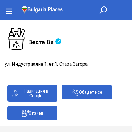
Веста Ви
ул. Индустриална 1, ет.1, Стара Загора
Навигация в
Обадете се
Google
Отзиви