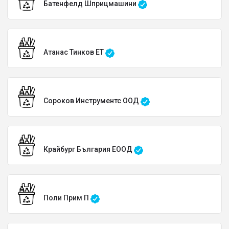
Батенфелд Шприцмашини
Атанас Тинков ЕТ
Сороков Инструментс ООД
Крайбург България EООД
Поли Прим П