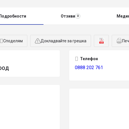
Подробности
Отзиви
Меди
0
Споделям
Докладвайте за грешка
Печ
Телефон
0888 202 761
ЕООД