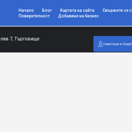
Начало
Блог
Картата на сайта
Свържете се с
Поверителност
Добавяне на бизнес
слав 7, Търговище
Навигация в Google