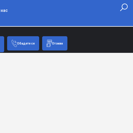
 нас
Обадете се
Отзиви