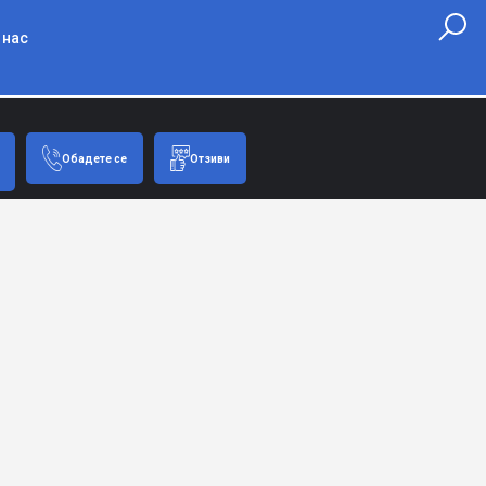
 нас
Обадете се
Отзиви