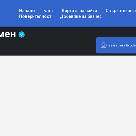
Начало
Блог
Картата на сайта
Свържете се с
Поверителност
Добавяне на бизнес
умен
Навигация в Google