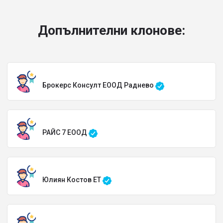
Допълнителни клонове:
Брокерс Консулт ЕООД Раднево
РАЙС 7 ЕООД
Юлиян Костов ЕТ