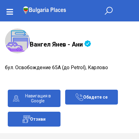
Вангел Янев - Ани
бул. Освобождение 65А (до Petrol), Карлово
Навигация в
Обадете се
Google
Отзиви