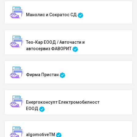
Манолис и Сократос СД
Тео-Кар ЕООД / Авточасти и
автосервиз ФАВОРИТ
Фирма Пристан
Енергоконсулт Електромобилност
ЕООД
algomotiveTM