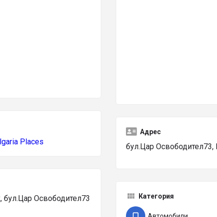
Адрес
lgaria Places
бул.Цар Освободител73,
Категория
 бул.Цар Освободител73
Автомобили