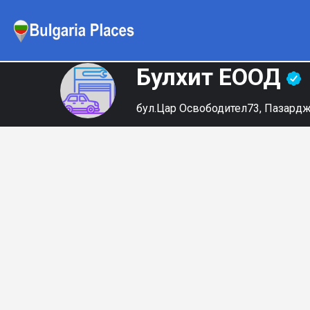
Булхит ЕООД
бул.Цар Освободител73, Пазард