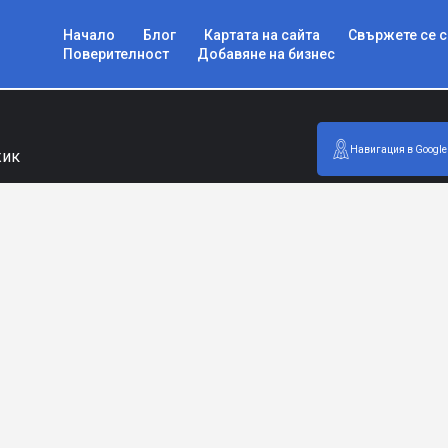
Начало
Блог
Картата на сайта
Свържете се с
Поверителност
Добавяне на бизнес
Навигация в Google
жик