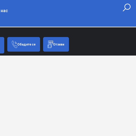
 нас
Обадете се
Отзиви