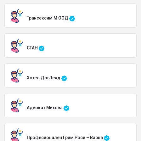
Трансексим М ООД
СТАН
Хотел ДогЛенд
Адвокат Михова
Професионален Грим Роси – Варна