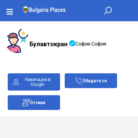
Булавтокран
София София
Навигация в
Обадете се
Google
Отзиви