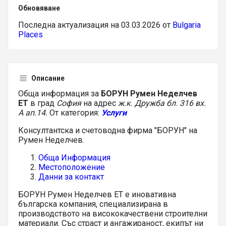
Обновяване
Последна актуализация на 03.03.2026 от
Bulgaria
Places
Описание
Обща информация за
БОРУН Румен Неделчев
ЕТ
в град
София
на адрес
ж.к. Дружба бл. 316 вх.
А ап.14.
От категория:
Услуги
Консултантска и счетоводна фирма "БОРУН" на
Румен Неделчев.
Обща Информация
Местоположение
Данни за контакт
БОРУН Румен Неделчев ЕТ е иновативна
българска компания, специализирана в
производството на висококачествени строителни
материали. Със страст и ангажираност, екипът ни