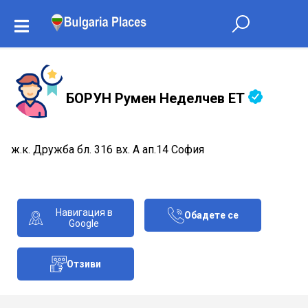
БОРУН Румен Неделчев ЕТ
ж.к. Дружба бл. 316 вх. А ап.14 София
Навигация в
Обадете се
Google
Отзиви