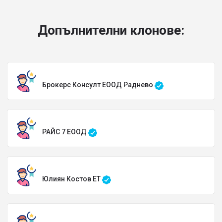
Допълнителни клонове:
Брокерс Консулт ЕООД Раднево
РАЙС 7 ЕООД
Юлиян Костов ЕТ