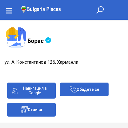
Борас
ул. А. Константинов 126, Харманли
Навигация в
Обадете се
Google
Отзиви