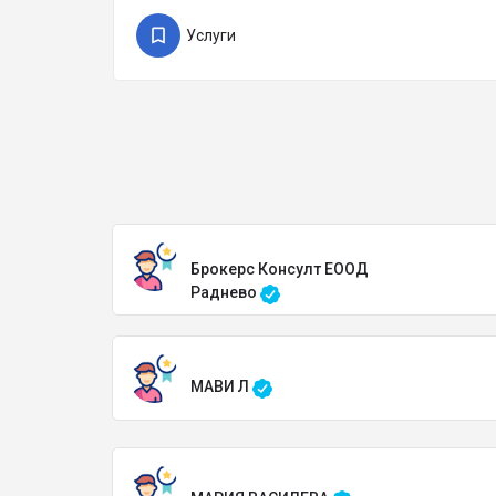
Услуги
Брокерс Консулт ЕООД
Раднево
МАВИ Л