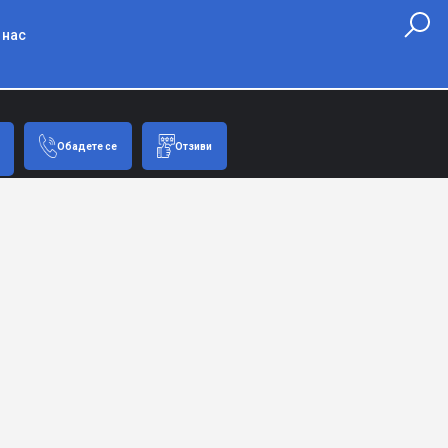
 нас
Обадете се
Отзиви