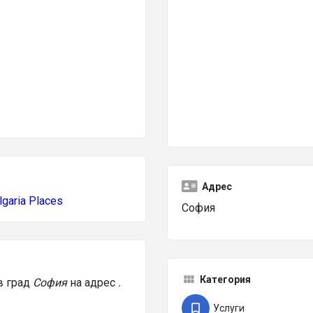
Адрес
lgaria Places
София
Категория
в град
София
на адрес
.
Услуги