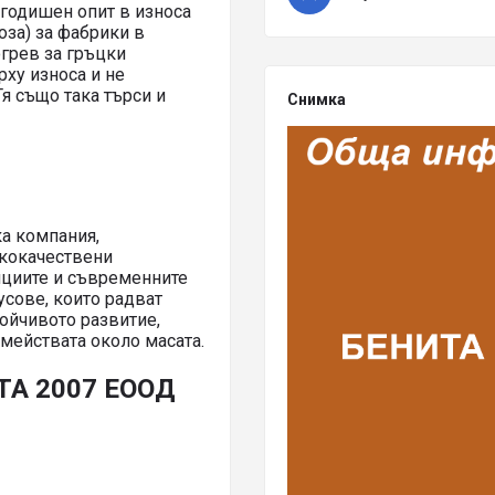
годишен опит в износа
оза) за фабрики в
огрев за гръцки
ху износа и не
я също така търси и
Снимка
а компания,
ококачествени
ициите и съвременните
усове, които радват
тойчивото развитие,
мействата около масата.
ТА 2007 ЕООД