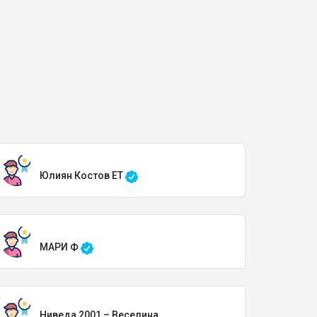
Юлиян Костов ЕТ
МАРИ Ф
Ниведа 2001 – Веселина