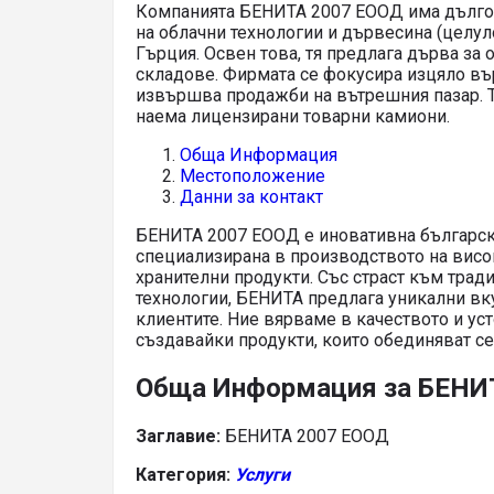
Компанията БЕНИТА 2007 ЕООД има дълго
на облачни технологии и дървесина (целул
Гърция. Освен това, тя предлага дърва за 
складове. Фирмата се фокусира изцяло вър
извършва продажби на вътрешния пазар. Т
наема лицензирани товарни камиони.
Обща Информация
Местоположение
Данни за контакт
БЕНИТА 2007 ЕООД е иновативна българск
специализирана в производството на вис
хранителни продукти. Със страст към трад
технологии, БЕНИТА предлага уникални вк
клиентите. Ние вярваме в качеството и ус
създавайки продукти, които обединяват се
Обща Информация за БЕНИ
Заглавие:
БЕНИТА 2007 ЕООД
Категория:
Услуги