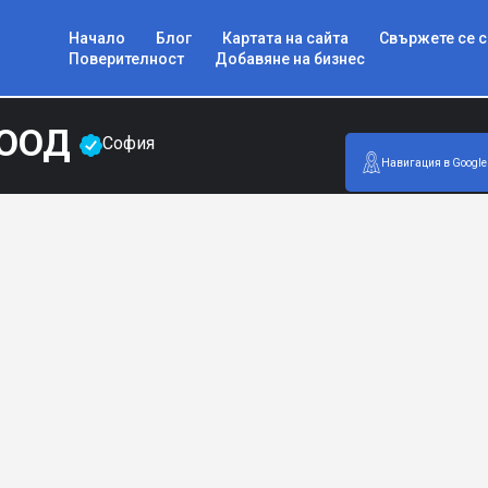
Начало
Блог
Картата на сайта
Свържете се с
Поверителност
Добавяне на бизнес
ЕООД
София
Навигация в Google