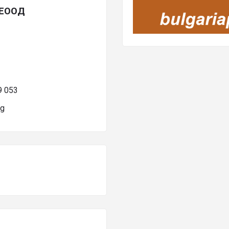
 ЕООД
 053
bg