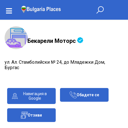
Бекарели Моторс
ул. Ал. Стамболийски № 24, до Младежки Дом,
Бургас
Навигация в
Обадете се
Google
Отзиви