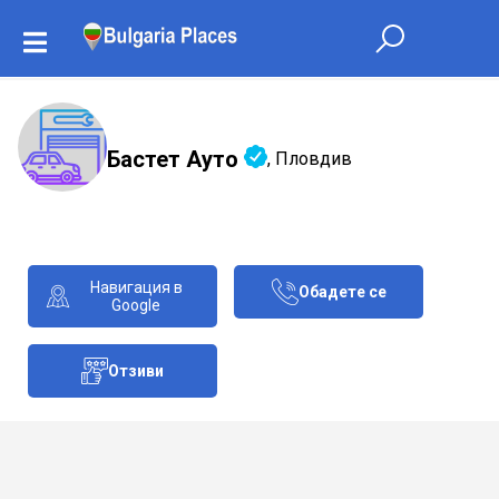
Бастет Ауто
, Пловдив
Навигация в
Обадете се
Google
Отзиви