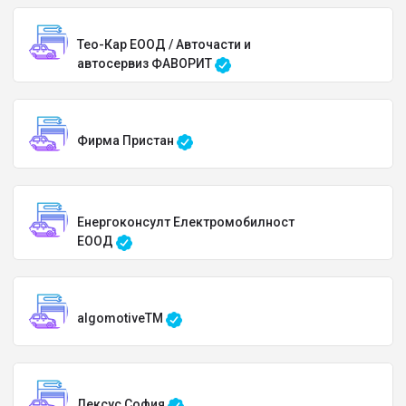
Тео-Кар ЕООД / Авточасти и
автосервиз ФАВОРИТ
Фирма Пристан
Енергоконсулт Електромобилност
ЕООД
algomotiveTM
Лексус София