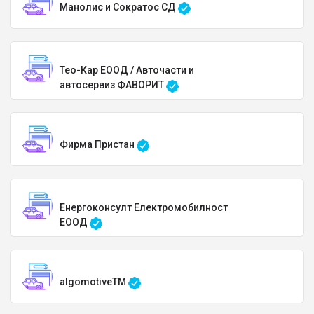
Манолис и Сократос СД
Тео-Кар ЕООД / Авточасти и
автосервиз ФАВОРИТ
Фирма Пристан
Енергоконсулт Електромобилност
ЕООД
algomotiveTM