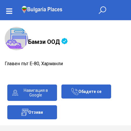
Бамзи ООД
Главен път Е-80, Харманли
Навигация в
Обадете се
Google
Отзиви