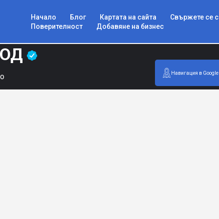
Начало
Блог
Картата на сайта
Свържете се с
Поверителност
Добавяне на бизнес
ООД
Навигация в Google
во