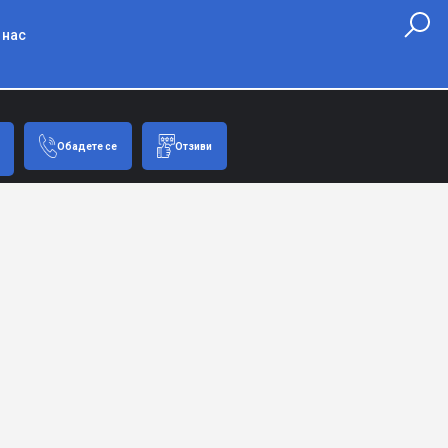
 нас
Обадете се
Отзиви