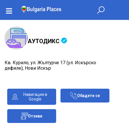
АУТОДИКС
Кв. Курило, ул. Жълтурче 17 (ул. Искърско
дефиле), Нови Искър
Навигация в
Обадете се
Google
Отзиви