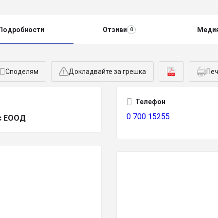
Подробности
Отзиви
Меди
0
Споделям
Докладвайте за грешка
Печ
Телефон
0 700 15255
с ЕООД