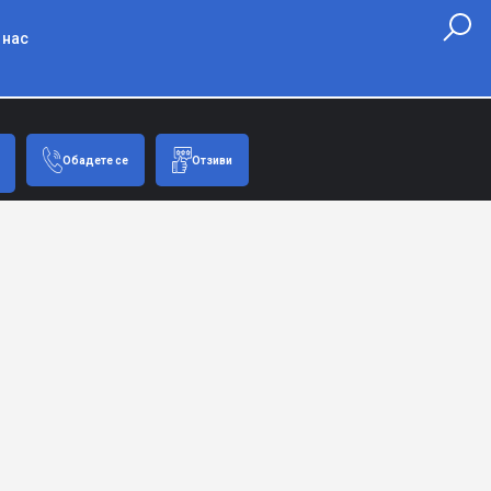
 нас
Обадете се
Отзиви