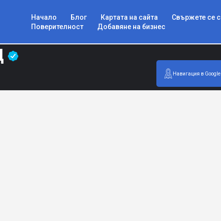
Начало
Блог
Картата на сайта
Свържете се с
Поверителност
Добавяне на бизнес
Д
Навигация в Google