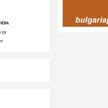
НЕВА
 09
om