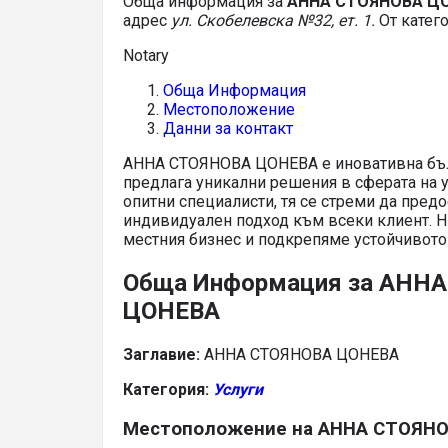
Обща информация за
АННА СТОЯНОВА Ц
адрес
ул. Скобелевска №32, ет. 1.
От катег
Notary
Обща Информация
Местоположение
Данни за контакт
АННА СТОЯНОВА ЦОНЕВА е иновативна бъл
предлага уникални решения в сферата на ус
опитни специалисти, тя се стреми да пред
индивидуален подход към всеки клиент. Н
местния бизнес и подкрепяме устойчивото
Обща Информация за АНН
ЦОНЕВА
Заглавие:
АННА СТОЯНОВА ЦОНЕВА
Категория:
Услуги
Местоположение на АННА СТОЯН