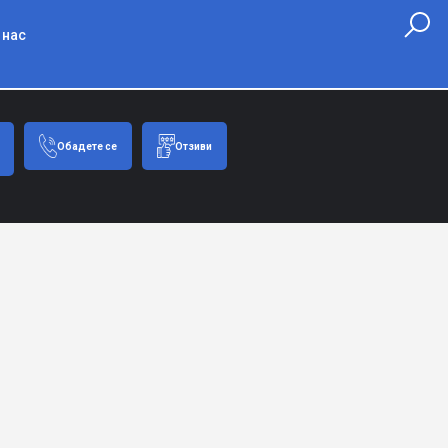
 нас
Обадете се
Отзиви