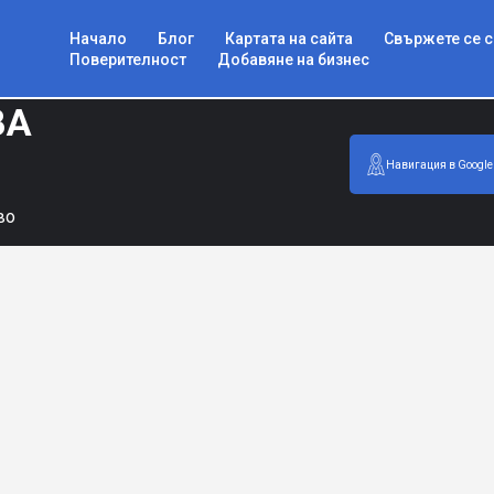
Начало
Блог
Картата на сайта
Свържете се с
Поверителност
Добавяне на бизнес
ВА
Навигация в Google
во