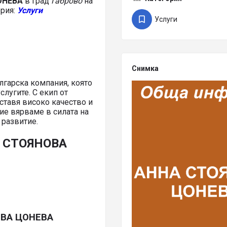
ОНЕВА
в град
Габрово
на
ория:
Услуги
Услуги
Снимка
гарска компания, която
лугите. С екип от
оставя високо качество и
ие вярваме в силата на
 развитие.
А СТОЯНОВА
ОВА ЦОНЕВА