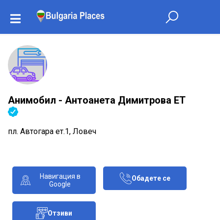
Анимобил - Антоанета Димитрова ЕТ
пл. Автогара ет.1, Ловеч
Навигация в
Обадете се
Google
Отзиви