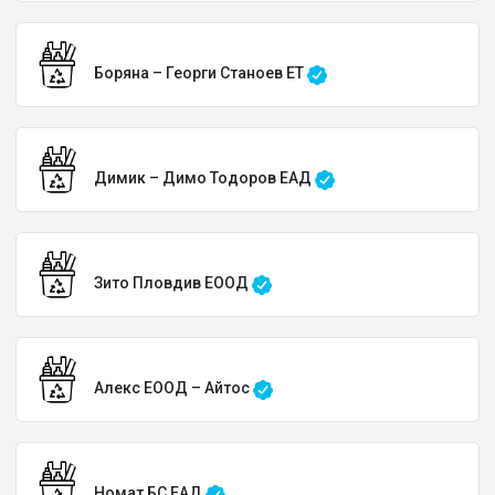
Боряна – Георги Станоев ЕТ
Димик – Димо Тодоров ЕАД
Зито Пловдив ЕООД
Алекс ЕООД – Айтос
Номат БС ЕАД