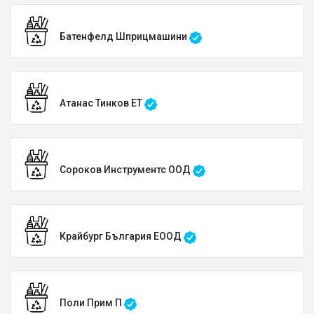
Батенфелд Шприцмашини
Атанас Тинков ЕТ
Сороков Инструментс ООД
Крайбург България EООД
Поли Прим П