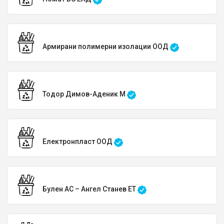
Армирани полимерни изолации ООД
Тодор Димов-Аденик М
Електронпласт ООД
Булен АС – Ангел Станев ЕТ