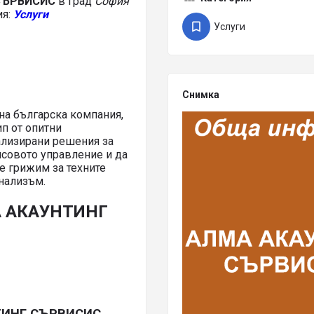
СЪРВИСИС
в град
София
ия:
Услуги
Услуги
Снимка
 българска компания,
ип от опитни
ализирани решения за
нсовото управление и да
се грижим за техните
нализъм.
А АКАУНТИНГ
ТИНГ СЪРВИСИС