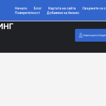
Начало
Блог
Картата на сайта
Свържете се с
Поверителност
Добавяне на бизнес
ИНГ
Навигация в Google