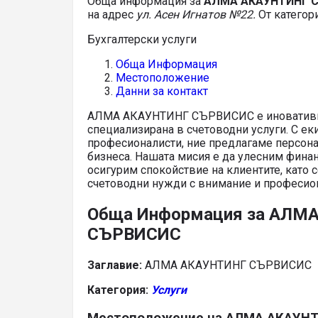
Обща информация за
АЛМА АКАУНТИНГ 
на адрес
ул. Асен Игнатов №22.
От категор
Бухгалтерски услуги
Обща Информация
Местоположение
Данни за контакт
АЛМА АКАУНТИНГ СЪРВИСИС е иновативна
специализирана в счетоводни услуги. С ек
професионалисти, ние предлагаме персон
бизнеса. Нашата мисия е да улесним фина
осигурим спокойствие на клиентите, като 
счетоводни нужди с внимание и професио
Обща Информация за АЛМ
СЪРВИСИС
Заглавие:
АЛМА АКАУНТИНГ СЪРВИСИС
Категория:
Услуги
Местоположение на АЛМА АКАУН