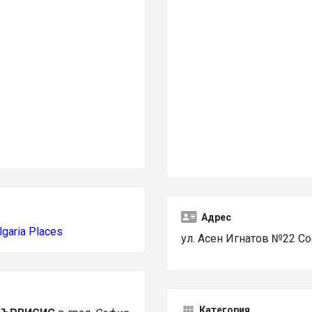
Адрес
lgaria Places
ул. Асен Игнатов №22 С
Категория