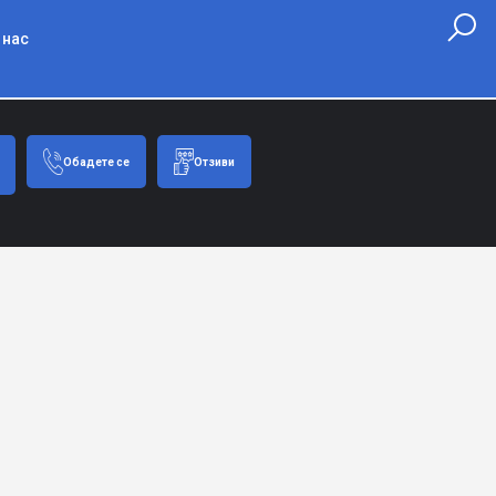
 нас
Обадете се
Отзиви