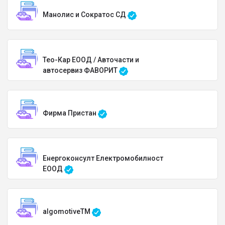
Манолис и Сократос СД
Тео-Кар ЕООД / Авточасти и
автосервиз ФАВОРИТ
Фирма Пристан
Енергоконсулт Електромобилност
ЕООД
algomotiveTM