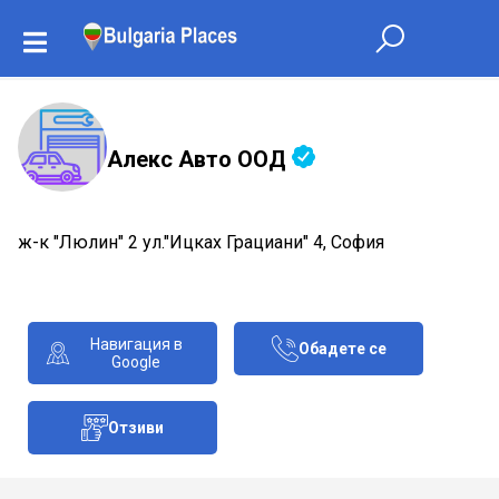
Алекс Авто ООД
ж-к "Люлин" 2 ул."Ицках Грациани" 4, София
Навигация в
Обадете се
Google
Отзиви