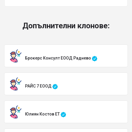
Допълнителни клонове:
Брокерс Консулт ЕООД Раднево
РАЙС 7 ЕООД
Юлиян Костов ЕТ