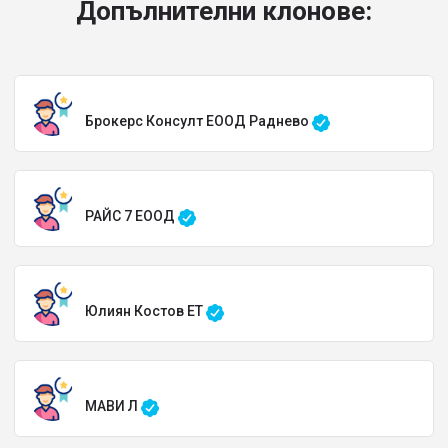
Допълнителни клонове:
Брокерс Консулт ЕООД Раднево
РАЙС 7 ЕООД
Юлиян Костов ЕТ
МАВИ Л