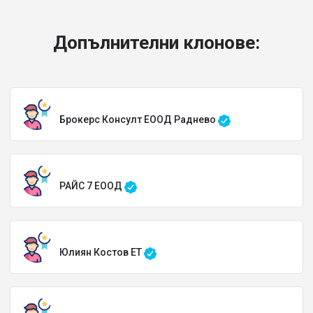
Допълнителни клонове:
Брокерс Консулт ЕООД Раднево
РАЙС 7 ЕООД
Юлиян Костов ЕТ