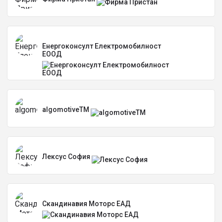
Енергоконсулт Електромобилност
ЕООД
algomotiveTM
Лексус София
Скандинавия Моторс ЕАД