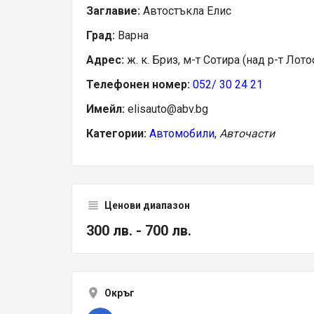
Заглавие:
Автостъкла Елис
Град:
Варна
Адрес:
ж. к. Бриз, м-т Сотира (над р-т Лото
Телефонен номер:
052/ 30 24 21
Имейл:
elisauto@abv.bg
Категории:
Автомобили
,
Авточасти
Ценови диапазон
300 лв. - 700 лв.
Окръг