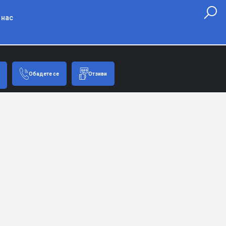
 нас
Обадете се
Отзиви