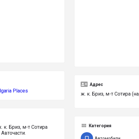
Адрес
lgaria Places
ж. к. Бриз, м-т Сотира (н
Категория
 к. Бриз, м-т Сотира
 Авточасти.
Автомобили