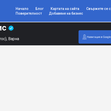
Начало
Блог
Картата на сайта
Свържете се с
Поверителност
Добавяне на бизнес
ис
Навигация в Google
тос), Варна