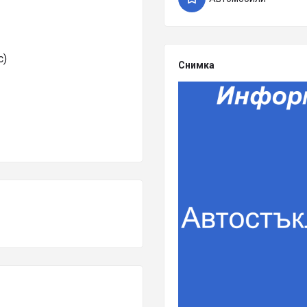
с)
Снимка