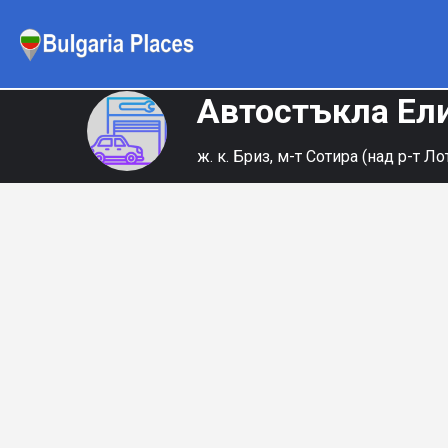
Автостъкла Ел
ж. к. Бриз, м-т Сотира (над р-т Ло