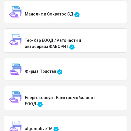
Манолис и Сократос СД
Тео-Кар ЕООД / Авточасти и
автосервиз ФАВОРИТ
Фирма Пристан
Енергоконсулт Електромобилност
ЕООД
algomotiveTM