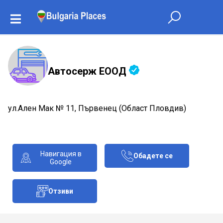
Автосерж ЕООД
ул.Ален Мак № 11, Първенец (Област Пловдив)
Навигация в
Обадете се
Google
Отзиви