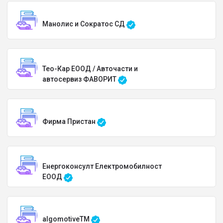
Манолис и Сократос СД
Тео-Кар ЕООД / Авточасти и
автосервиз ФАВОРИТ
Фирма Пристан
Енергоконсулт Електромобилност
ЕООД
algomotiveTM