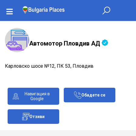
Автомотор Пловдив АД
Карловско шосе №12, ПК 53, Пловдив
Навигация в
Обадете се
Google
Отзиви