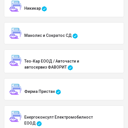
Никикар
Манолис и Сократос СД
Тео-Кар ЕООД / Авточасти и
автосервиз ФАВОРИТ
Фирма Пристан
Енергоконсулт Електромобилност
ЕООД