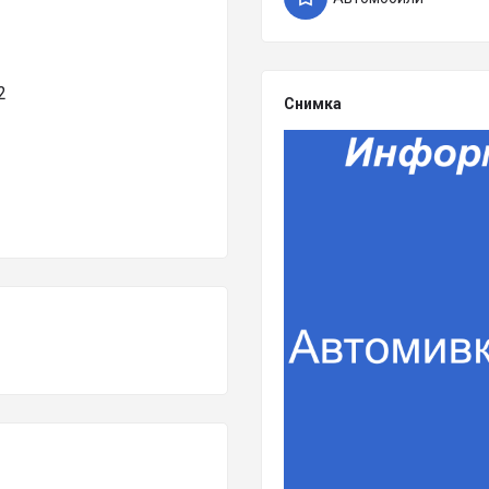
2
Снимка