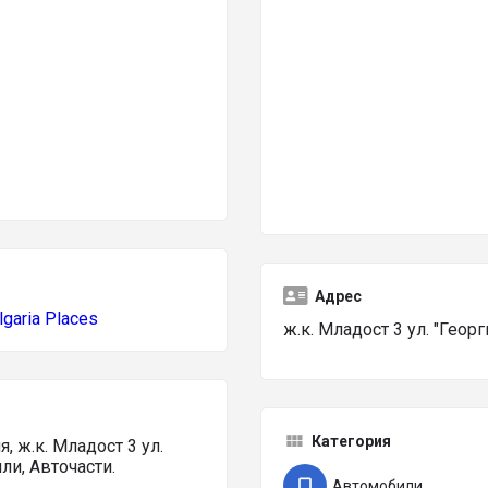
Адрес
lgaria Places
ж.к. Младост 3 ул. "Геор
Категория
ж.к. Младост 3 ул.
ли, Авточасти.
Автомобили