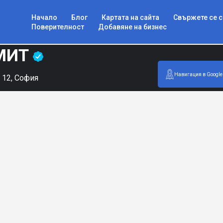
Начало
Блог
Картата на сайта
Свържете се с
Поверителност
Добавяне на бизнес
ЪМИТ
Навигация в Google
" 12, София