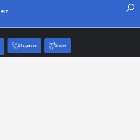
 нас
Обадете се
Отзиви