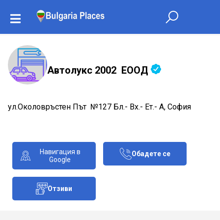
Автолукс 2002 ЕООД
ул.Околовръстен Път №127 Бл.- Вх.- Ет.- А, София
Навигация в
Обадете се
Google
Отзиви