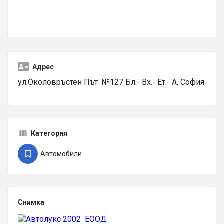
Адрес
ул.Околовръстен Път №127 Бл.- Вх.- Ет.- А, София
Категория
Автомобили
Снимка