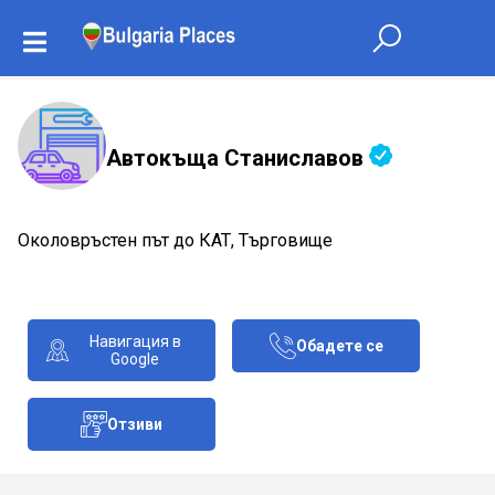
Автокъща Станиславов
Околовръстен път до КАТ, Търговище
Навигация в
Обадете се
Google
Отзиви