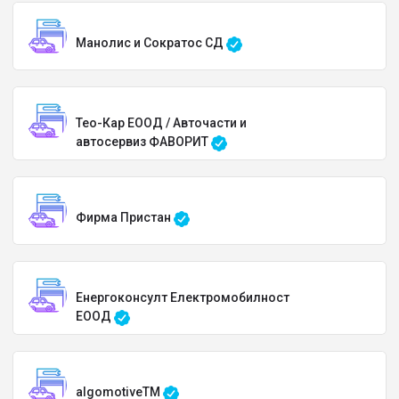
Манолис и Сократос СД
Тео-Кар ЕООД / Авточасти и
автосервиз ФАВОРИТ
Фирма Пристан
Енергоконсулт Електромобилност
ЕООД
algomotiveTM