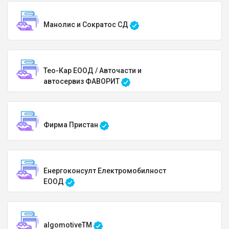
Манолис и Сократос СД
Тео-Кар ЕООД / Авточасти и
автосервиз ФАВОРИТ
Фирма Пристан
Енергоконсулт Електромобилност
ЕООД
algomotiveTM