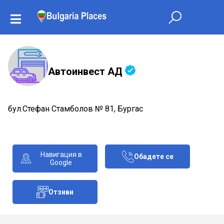
Автоинвест АД
бул.Стефан Стамболов № 81, Бургас
Навигация в
Обадете се
Google
Отзиви