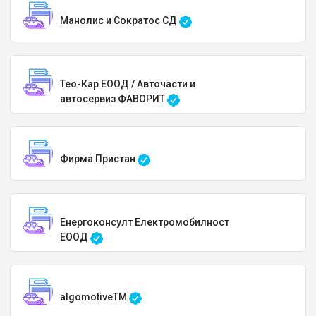
Манолис и Сократос СД
Тео-Кар ЕООД / Авточасти и
автосервиз ФАВОРИТ
Фирма Пристан
Енергоконсулт Електромобилност
ЕООД
algomotiveTM