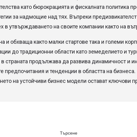
телства като бюрокрацията и фискалната политика п
тегии за надмощие над тях. Въпреки предизвикателс
х в утвърждаването на своите компании както на вътр
на и обхваща както малки стартове така и големи ко
вации до традиционни области като земеделието и ту
т в страната продължава да развива динамичност и и
те предпочитания и тенденции в областта на бизнеса
ването на устойчиви бизнес модели остават ключови 