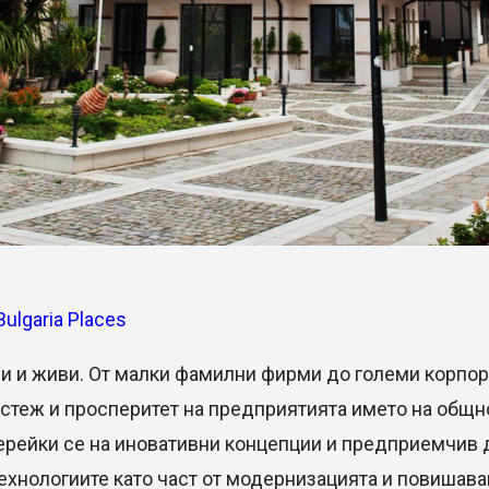
Bulgaria Places
и и живи. От малки фамилни фирми до големи корпор
теж и просперитет на предприятията името на общно
ерейки се на иновативни концепции и предприемчив д
ехнологиите като част от модернизацията и повишава