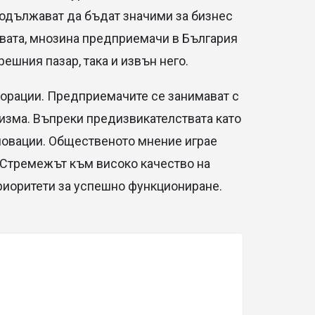
родължават да бъдат значими за бизнес
твата, мнозина предприемачи в България
ешния пазар, така и извън него.
рпорации. Предприемачите се занимават с
ризма. Въпреки предизвикателствата като
новации. Общественото мнение играе
. Стремежът към високо качество на
приоритети за успешно функциониране.