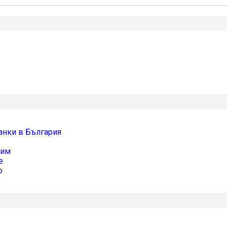
анки в България
тим
е
о