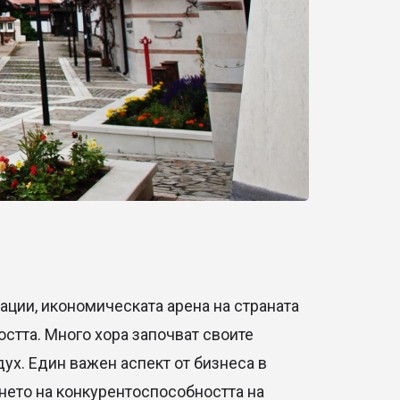
ации, икономическата арена на страната
стта. Много хора започват своите
ух. Един важен аспект от бизнеса в
нето на конкурентоспособността на